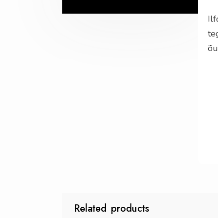
Il
te
õu
Related products