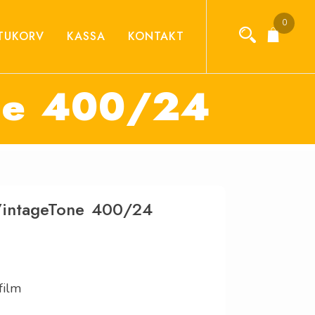
0
TUKORV
KASSA
KONTAKT
one 400/24
r VintageTone 400/24
film