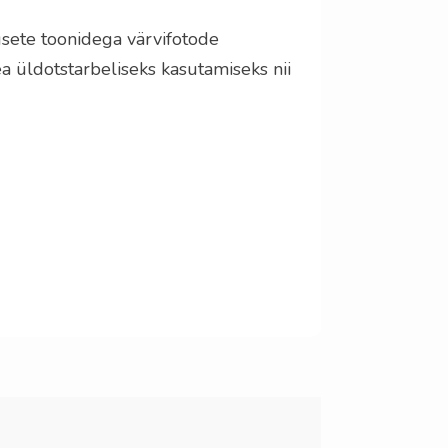
gsete toonidega värvifotode
 üldotstarbeliseks kasutamiseks nii