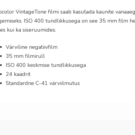
focolor VintageTone filmi saab kasutada kaunite vanaae
gemiseks. ISO 400 tundlikkusega on see 35 mm film hea
es kui ka siseruumides.
Värviline negatiivfilm
35 mm filmirull
ISO 400 keskmise tundlikkusega
24 kaadrit
Standardne C-41 värviilmutus