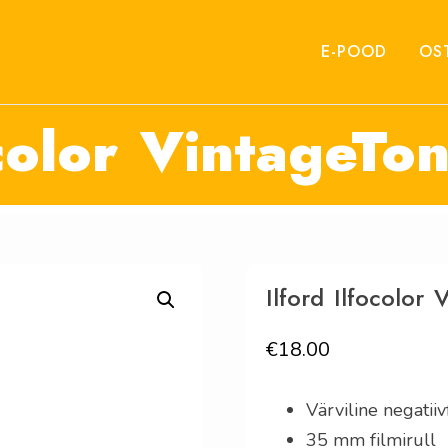
E-POOD
OS
focolor VintageT
Ilford Ilfocolo
€
18.00
Värviline negatiiv
35 mm filmirull