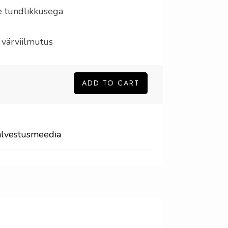
 tundlikkusega
värviilmutus
ADD TO CART
one
alvestusmeedia