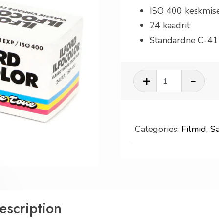
ISO 400 keskmise
24 kaadrit
Standardne C-41 
Ilford
Ilfocolor
VintageT
400/24
Categories:
Filmid
,
S
quantity
escription