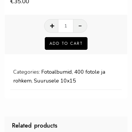
€
35.00
Album
500-
le
ADD TO CART
fotole
Sweet
memories
Categories:
Fotoalbumid
,
400 fotole ja
quantity
rohkem
,
Suurusele 10x15
Related products